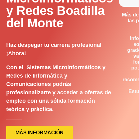
y Redes Boadilla
Más de
del Monte
las 
inf
so
Haz despegar tu carrera profesional
grad
¡Ahora!
va
fo
Con el Sistemas Microinformáticos y
pos
Redes de Informática y
recom
Comunicaciones podrás
Estu
profesionalizarte y acceder a ofertas de
empleo con una sólida formación
teórica y práctica.
MÁS INFORMACIÓN