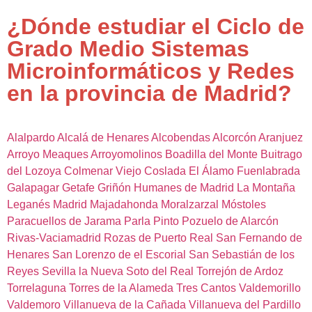
¿Dónde estudiar el Ciclo de
Grado Medio Sistemas
Microinformáticos y Redes
en la provincia de Madrid?
Alalpardo
Alcalá de Henares
Alcobendas
Alcorcón
Aranjuez
Arroyo Meaques
Arroyomolinos
Boadilla del Monte
Buitrago
del Lozoya
Colmenar Viejo
Coslada
El Álamo
Fuenlabrada
Galapagar
Getafe
Griñón
Humanes de Madrid
La Montaña
Leganés
Madrid
Majadahonda
Moralzarzal
Móstoles
Paracuellos de Jarama
Parla
Pinto
Pozuelo de Alarcón
Rivas-Vaciamadrid
Rozas de Puerto Real
San Fernando de
Henares
San Lorenzo de el Escorial
San Sebastián de los
Reyes
Sevilla la Nueva
Soto del Real
Torrejón de Ardoz
Torrelaguna
Torres de la Alameda
Tres Cantos
Valdemorillo
Valdemoro
Villanueva de la Cañada
Villanueva del Pardillo