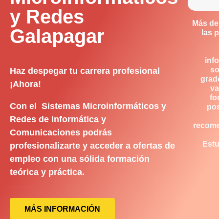
y Redes
Más de
Galapagar
las 
inf
so
Haz despegar tu carrera profesional
grad
¡Ahora!
va
fo
Con el Sistemas Microinformáticos y
pos
Redes de Informática y
recom
Comunicaciones podrás
Estu
profesionalizarte y acceder a ofertas de
empleo con una sólida formación
teórica y práctica.
MÁS INFORMACIÓN