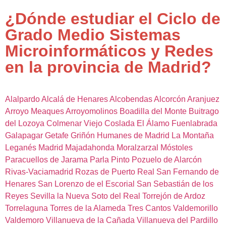
¿Dónde estudiar el Ciclo de
Grado Medio Sistemas
Microinformáticos y Redes
en la provincia de Madrid?
Alalpardo
Alcalá de Henares
Alcobendas
Alcorcón
Aranjuez
Arroyo Meaques
Arroyomolinos
Boadilla del Monte
Buitrago
del Lozoya
Colmenar Viejo
Coslada
El Álamo
Fuenlabrada
Galapagar
Getafe
Griñón
Humanes de Madrid
La Montaña
Leganés
Madrid
Majadahonda
Moralzarzal
Móstoles
Paracuellos de Jarama
Parla
Pinto
Pozuelo de Alarcón
Rivas-Vaciamadrid
Rozas de Puerto Real
San Fernando de
Henares
San Lorenzo de el Escorial
San Sebastián de los
Reyes
Sevilla la Nueva
Soto del Real
Torrejón de Ardoz
Torrelaguna
Torres de la Alameda
Tres Cantos
Valdemorillo
Valdemoro
Villanueva de la Cañada
Villanueva del Pardillo