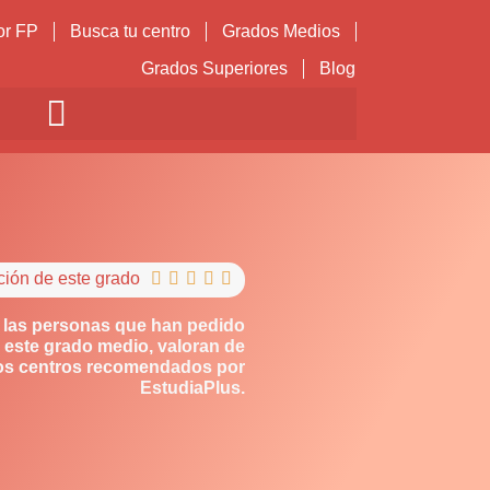
or FP
Busca tu centro
Grados Medios
Grados Superiores
Blog
ción de este grado





 las personas que han pedido
 este grado medio, valoran de
los centros recomendados por
EstudiaPlus.