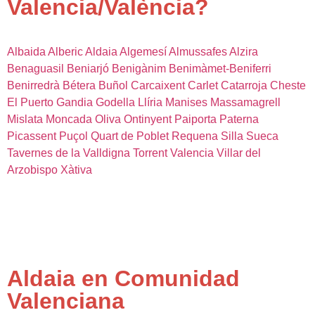
Valencia/València?
Albaida
Alberic
Aldaia
Algemesí
Almussafes
Alzira
Benaguasil
Beniarjó
Benigànim
Benimàmet-Beniferri
Benirredrà
Bétera
Buñol
Carcaixent
Carlet
Catarroja
Cheste
El Puerto
Gandia
Godella
Llíria
Manises
Massamagrell
Mislata
Moncada
Oliva
Ontinyent
Paiporta
Paterna
Picassent
Puçol
Quart de Poblet
Requena
Silla
Sueca
Tavernes de la Valldigna
Torrent
Valencia
Villar del
Arzobispo
Xàtiva
Aldaia en Comunidad
Valenciana