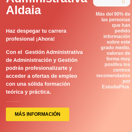

Aldaia
Más del 90% de
las personas
que han
Haz despegar tu carrera
pedido
información
profesional ¡Ahora!
sobre este
grado medio,
Con el Gestión Administrativa
valoran de
forma muy
de Administración y Gestión
positiva los
podrás profesionalizarte y
centros
acceder a ofertas de empleo
recomendados
por
con una sólida formación
EstudiaPlus.
teórica y práctica.
MÁS INFORMACIÓN