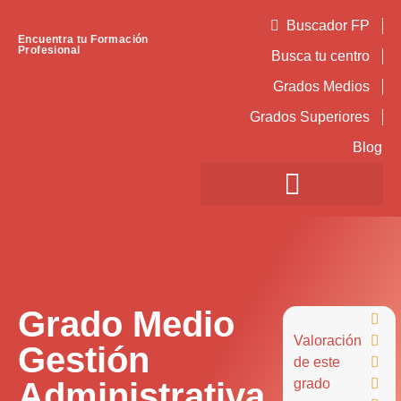
Buscador FP
Encuentra tu Formación
Profesional
Busca tu centro
Grados Medios
Grados Superiores
Blog
Grado Medio

Valoración

Gestión
de este

Administrativa
grado
