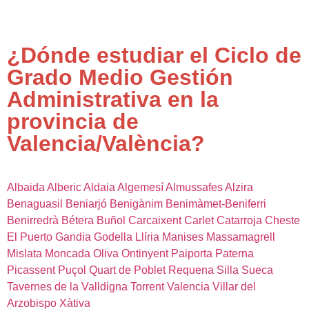
¿Dónde estudiar el Ciclo de
Grado Medio Gestión
Administrativa en la
provincia de
Valencia/València?
Albaida
Alberic
Aldaia
Algemesí
Almussafes
Alzira
Benaguasil
Beniarjó
Benigànim
Benimàmet-Beniferri
Benirredrà
Bétera
Buñol
Carcaixent
Carlet
Catarroja
Cheste
El Puerto
Gandia
Godella
Llíria
Manises
Massamagrell
Mislata
Moncada
Oliva
Ontinyent
Paiporta
Paterna
Picassent
Puçol
Quart de Poblet
Requena
Silla
Sueca
Tavernes de la Valldigna
Torrent
Valencia
Villar del
Arzobispo
Xàtiva