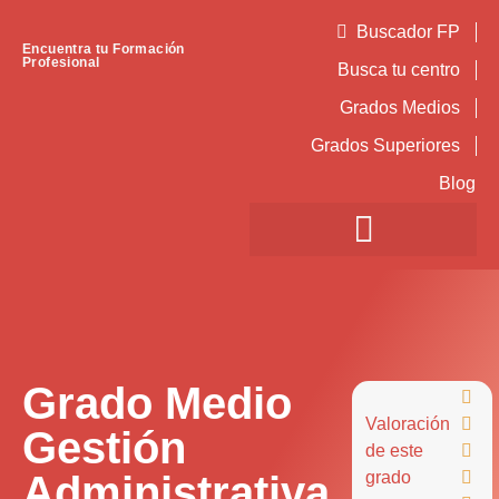
Buscador FP
Encuentra tu Formación
Profesional
Busca tu centro
Grados Medios
Grados Superiores
Blog
Grado Medio

Valoración

Gestión
de este

Administrativa
grado
