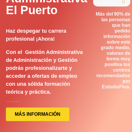

El Puerto
Más del 90% de
las personas
que han
Haz despegar tu carrera
pedido
información
profesional ¡Ahora!
sobre este
grado medio,
Con el Gestión Administrativa
valoran de
forma muy
de Administración y Gestión
positiva los
podrás profesionalizarte y
centros
acceder a ofertas de empleo
recomendados
por
con una sólida formación
EstudiaPlus.
teórica y práctica.
MÁS INFORMACIÓN