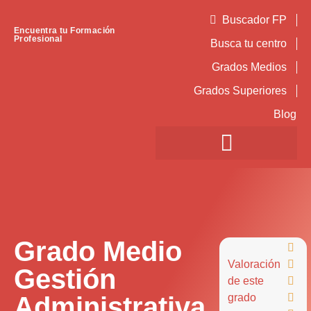
Buscador FP
Encuentra tu Formación
Profesional
Busca tu centro
Grados Medios
Grados Superiores
Blog
Grado Medio

Valoración

Gestión
de este

Administrativa
grado
