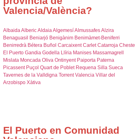
provincia de
Valencia/València?
Albaida
Alberic
Aldaia
Algemesí
Almussafes
Alzira
Benaguasil
Beniarjó
Benigànim
Benimàmet-Beniferri
Benirredrà
Bétera
Buñol
Carcaixent
Carlet
Catarroja
Cheste
El Puerto
Gandia
Godella
Llíria
Manises
Massamagrell
Mislata
Moncada
Oliva
Ontinyent
Paiporta
Paterna
Picassent
Puçol
Quart de Poblet
Requena
Silla
Sueca
Tavernes de la Valldigna
Torrent
Valencia
Villar del
Arzobispo
Xàtiva
El Puerto en Comunidad