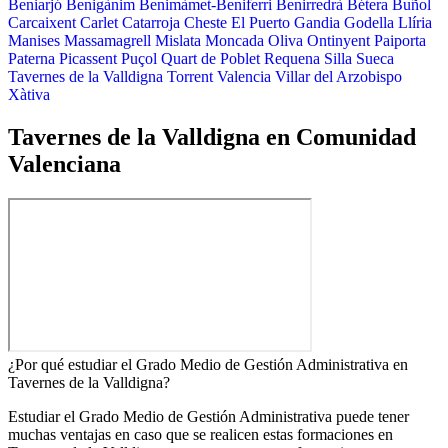
Beniarjó
Benigànim
Benimàmet-Beniferri
Benirredrà
Bétera
Buñol
Carcaixent
Carlet
Catarroja
Cheste
El Puerto
Gandia
Godella
Llíria
Manises
Massamagrell
Mislata
Moncada
Oliva
Ontinyent
Paiporta
Paterna
Picassent
Puçol
Quart de Poblet
Requena
Silla
Sueca
Tavernes de la Valldigna
Torrent
Valencia
Villar del Arzobispo
Xàtiva
Tavernes de la Valldigna en Comunidad
Valenciana
¿Por qué estudiar el Grado Medio de Gestión Administrativa en
Tavernes de la Valldigna?
Estudiar el Grado Medio de Gestión Administrativa puede tener
muchas ventajas en caso que se realicen estas formaciones en