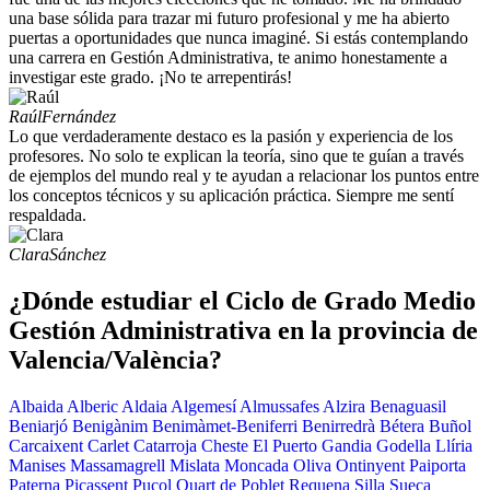
una base sólida para trazar mi futuro profesional y me ha abierto
puertas a oportunidades que nunca imaginé. Si estás contemplando
una carrera en Gestión Administrativa, te animo honestamente a
investigar este grado. ¡No te arrepentirás!
Raúl
Fernández
Lo que verdaderamente destaco es la pasión y experiencia de los
profesores. No solo te explican la teoría, sino que te guían a través
de ejemplos del mundo real y te ayudan a relacionar los puntos entre
los conceptos técnicos y su aplicación práctica. Siempre me sentí
respaldada.
Clara
Sánchez
¿Dónde estudiar el Ciclo de Grado Medio
Gestión Administrativa en la provincia de
Valencia/València?
Albaida
Alberic
Aldaia
Algemesí
Almussafes
Alzira
Benaguasil
Beniarjó
Benigànim
Benimàmet-Beniferri
Benirredrà
Bétera
Buñol
Carcaixent
Carlet
Catarroja
Cheste
El Puerto
Gandia
Godella
Llíria
Manises
Massamagrell
Mislata
Moncada
Oliva
Ontinyent
Paiporta
Paterna
Picassent
Puçol
Quart de Poblet
Requena
Silla
Sueca