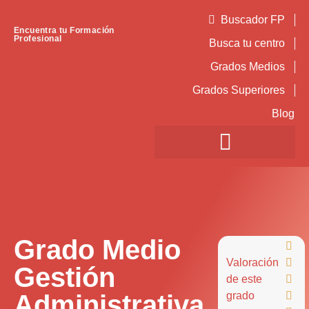
Buscador FP
Encuentra tu Formación
Profesional
Busca tu centro
Grados Medios
Grados Superiores
Blog
Grado Medio

Valoración

Gestión
de este

Administrativa
grado
