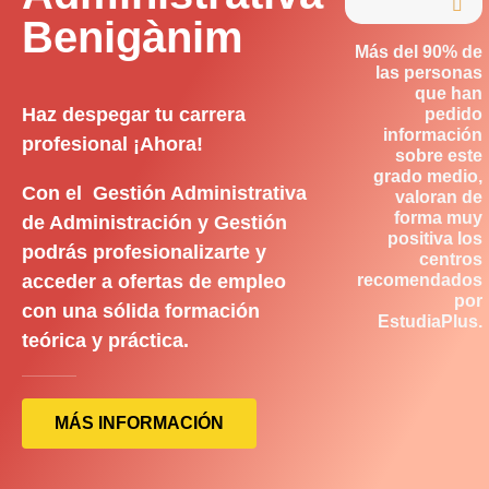

Benigànim
Más del 90% de
las personas
que han
Haz despegar tu carrera
pedido
información
profesional ¡Ahora!
sobre este
grado medio,
Con el Gestión Administrativa
valoran de
forma muy
de Administración y Gestión
positiva los
podrás profesionalizarte y
centros
acceder a ofertas de empleo
recomendados
por
con una sólida formación
EstudiaPlus.
teórica y práctica.
MÁS INFORMACIÓN