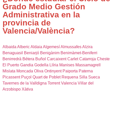
Grado Medio Gestión
Administrativa en la
provincia de
Valencia/València?
Albaida
Alberic
Aldaia
Algemesí
Almussafes
Alzira
Benaguasil
Beniarjó
Benigànim
Benimàmet-Beniferri
Benirredrà
Bétera
Buñol
Carcaixent
Carlet
Catarroja
Cheste
El Puerto
Gandia
Godella
Llíria
Manises
Massamagrell
Mislata
Moncada
Oliva
Ontinyent
Paiporta
Paterna
Picassent
Puçol
Quart de Poblet
Requena
Silla
Sueca
Tavernes de la Valldigna
Torrent
Valencia
Villar del
Arzobispo
Xàtiva