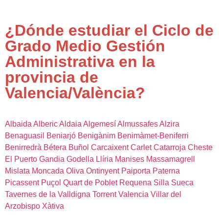
¿Dónde estudiar el Ciclo de
Grado Medio Gestión
Administrativa en la
provincia de
Valencia/València?
Albaida
Alberic
Aldaia
Algemesí
Almussafes
Alzira
Benaguasil
Beniarjó
Benigànim
Benimàmet-Beniferri
Benirredrà
Bétera
Buñol
Carcaixent
Carlet
Catarroja
Cheste
El Puerto
Gandia
Godella
Llíria
Manises
Massamagrell
Mislata
Moncada
Oliva
Ontinyent
Paiporta
Paterna
Picassent
Puçol
Quart de Poblet
Requena
Silla
Sueca
Tavernes de la Valldigna
Torrent
Valencia
Villar del
Arzobispo
Xàtiva