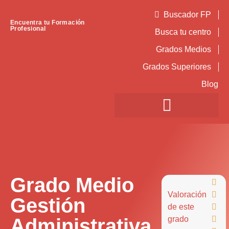
Buscador FP
Encuentra tu Formación
Profesional
Busca tu centro
Grados Medios
Grados Superiores
Blog
Grado Medio

Valoración

Gestión
de este

Administrativa
grado
