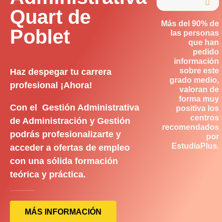

Quart de
Más del 90% de
Poblet
las personas
que han
pedido
información
sobre este
Haz despegar tu carrera
grado medio,
profesional ¡Ahora!
valoran de
forma muy
Con el Gestión Administrativa
positiva los
centros
de Administración y Gestión
recomendados
podrás profesionalizarte y
por
EstudiaPlus.
acceder a ofertas de empleo
con una sólida formación
teórica y práctica.
MÁS INFORMACIÓN