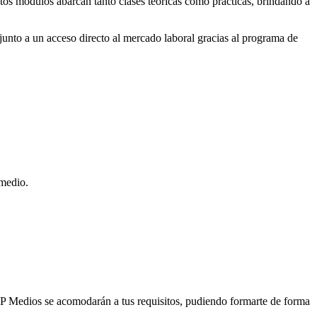
stos módulos abarcan tanto clases teóricas como prácticas, brindando a
unto a un acceso directo al mercado laboral gracias al programa de
 medio.
 FP Medios se acomodarán a tus requisitos, pudiendo formarte de forma