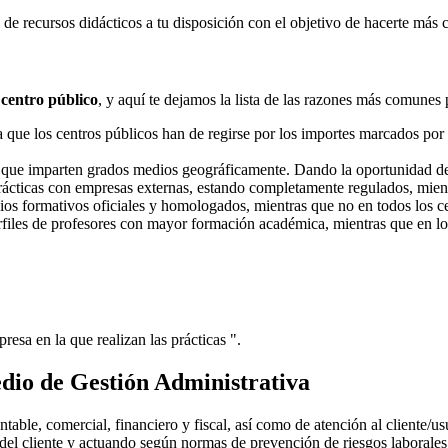
e recursos didácticos a tu disposición con el objetivo de hacerte más 
 centro público
, y aquí te dejamos la lista de las razones más comunes 
ue los centros públicos han de regirse por los importes marcados por l
s que imparten grados medios geográficamente. Dando la oportunidad d
prácticas con empresas externas, estando completamente regulados, mient
dios formativos oficiales y homologados, mientras que no en todos los ce
erfiles de profesores con mayor formación académica, mientras que en lo
resa en la que realizan las prácticas ".
dio de Gestión Administrativa
ntable, comercial, financiero y fiscal, así como de atención al cliente/u
 del cliente y actuando según normas de prevención de riesgos laborales