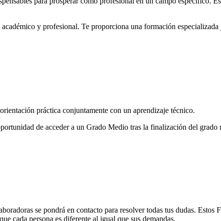
dispensables para prosperar como profesional en un campo específico. E
l académico y profesional. Te proporciona una formación especializada j
orientación práctica conjuntamente con un aprendizaje técnico.
 oportunidad de acceder a un Grado Medio tras la finalización del grado
laboradoras se pondrá en contacto para resolver todas tus dudas. Estos
a que cada persona es diferente al igual que sus demandas.