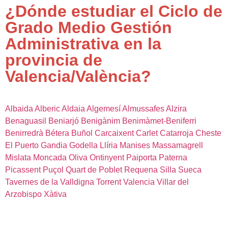
¿Dónde estudiar el Ciclo de
Grado Medio Gestión
Administrativa en la
provincia de
Valencia/València?
Albaida
Alberic
Aldaia
Algemesí
Almussafes
Alzira
Benaguasil
Beniarjó
Benigànim
Benimàmet-Beniferri
Benirredrà
Bétera
Buñol
Carcaixent
Carlet
Catarroja
Cheste
El Puerto
Gandia
Godella
Llíria
Manises
Massamagrell
Mislata
Moncada
Oliva
Ontinyent
Paiporta
Paterna
Picassent
Puçol
Quart de Poblet
Requena
Silla
Sueca
Tavernes de la Valldigna
Torrent
Valencia
Villar del
Arzobispo
Xàtiva