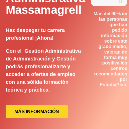

Massamagrell
Más del 90% de
las personas
que han
Haz despegar tu carrera
pedido
información
profesional ¡Ahora!
sobre este
grado medio,
Con el Gestión Administrativa
valoran de
forma muy
de Administración y Gestión
positiva los
podrás profesionalizarte y
centros
acceder a ofertas de empleo
recomendados
por
con una sólida formación
EstudiaPlus.
teórica y práctica.
MÁS INFORMACIÓN