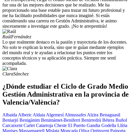
fue una de las mejores decisiones que he realizado. Me ha
proporcionado una base estable para trazar mi futuro profesional y
me ha facilitado posibilidades que nunca imaginé. Si estás
considerando una carrera en Gestión Administrativa, te animo
sinceramente a investigar este grado. ¡No te arrepentirás!
Raúl
Fernández
Lo que realmente destaco es la pasión y trayectoria de los docentes.
No solo te explican la teoría, sino que te guían mediante ejemplos
del mundo real y te ayudan a relacionar los puntos entre los
conceptos técnicos y su aplicación práctica. Siempre me sentí
acompañada.
Clara
Sánchez
¿Dónde estudiar el Ciclo de Grado Medio
Gestión Administrativa en la provincia de
Valencia/València?
Albaida
Alberic
Aldaia
Algemesí
Almussafes
Alzira
Benaguasil
Beniarjó
Benigànim
Benimàmet-Beniferri
Benirredrà
Bétera
Buñol
Carcaixent
Carlet
Catarroja
Cheste
El Puerto
Gandia
Godella
Llíria
Manises
Massamagrell
Mislata
Moncada
Oliva
Ontinyent
Paiporta